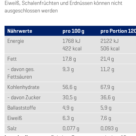
Eiweiß, Schalenfrüchten und Erdnüssen können nicht
ausgeschlossen werden
Nährwerte
pro 100 g
pro Portion 12
Energie
1768 kJ
2122 kJ
422 kcal
506 kcal
Fett
17,8 g
21,4 g
- davon ges.
9,3 g
11,2 g
Fettsäuren
Kohlenhydrate
56,6 g
67,9 g
- davon Zucker
30,5 g
36,6 g
Ballaststoffe
4,9 g
5,9 g
Eiweiß
6,3 g
7,6 g
Salz
0,077 g
0,093 g