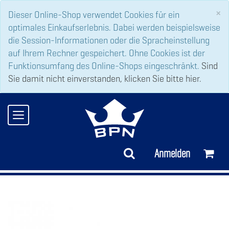
C
×
Dieser Online-Shop verwendet Cookies für ein
optimales Einkaufserlebnis. Dabei werden beispielsweise
die Session-Informationen oder die Spracheinstellung
auf Ihrem Rechner gespeichert. Ohne Cookies ist der
Funktionsumfang des Online-Shops eingeschränkt.
Sind
Sie damit nicht einverstanden, klicken Sie bitte hier.
Toggle
navigation
Anmelden