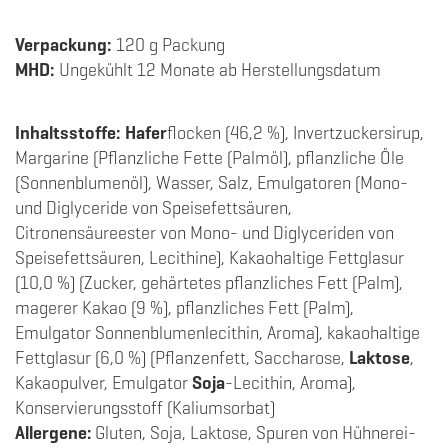
Verpackung:
120 g Packung
MHD:
Ungekühlt 12 Monate ab Herstellungsdatum
Inhaltsstoffe:
Hafer
flocken (46,2 %), Invertzuckersirup,
Margarine (Pflanzliche Fette (Palmöl), pflanzliche Öle
(Sonnenblumenöl), Wasser, Salz, Emulgatoren (Mono-
und Diglyceride von Speisefettsäuren,
Citronensäureester von Mono- und Diglyceriden von
Speisefettsäuren, Lecithine), Kakaohaltige Fettglasur
(10,0 %) (Zucker, gehärtetes pflanzliches Fett (Palm),
magerer Kakao (9 %), pflanzliches Fett (Palm),
Emulgator Sonnenblumenlecithin, Aroma), kakaohaltige
Fettglasur (6,0 %) (Pflanzenfett, Saccharose,
Laktose
,
Kakaopulver, Emulgator
Soja
-Lecithin, Aroma),
Konservierungsstoff (Kaliumsorbat)
Allergene:
Gluten, Soja, Laktose, Spuren von Hühnerei-