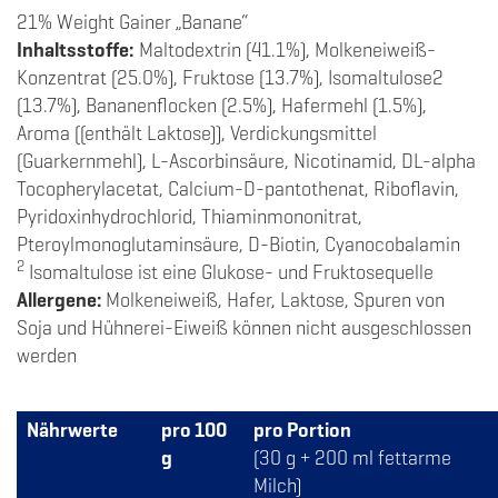
21% Weight Gainer „Banane“
Inhaltsstoffe:
Maltodextrin (41.1%), Molkeneiweiß-
Konzentrat (25.0%), Fruktose (13.7%), Isomaltulose2
(13.7%), Bananenflocken (2.5%), Hafermehl (1.5%),
Aroma ((enthält Laktose)), Verdickungsmittel
(Guarkernmehl), L-Ascorbinsäure, Nicotinamid, DL-alpha
Tocopherylacetat, Calcium-D-pantothenat, Riboflavin,
Pyridoxinhydrochlorid, Thiaminmononitrat,
Pteroylmonoglutaminsäure, D-Biotin, Cyanocobalamin
2
Isomaltulose ist eine Glukose- und Fruktosequelle
Allergene:
Molkeneiweiß, Hafer, Laktose, Spuren von
Soja und Hühnerei-Eiweiß können nicht ausgeschlossen
werden
Nährwerte
pro 100
pro Portion
g
(30 g + 200 ml fettarme
Milch)