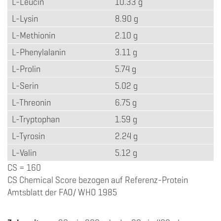
L-Leucin
10.33 g
L-Lysin
8.90 g
L-Methionin
2.10 g
L-Phenylalanin
3.11 g
L-Prolin
5.74 g
L-Serin
5.02 g
L-Threonin
6.75 g
L-Tryptophan
1.59 g
L-Tyrosin
2.24 g
L-Valin
5.12 g
CS = 160
CS Chemical Score bezogen auf Referenz-Protein
Amtsblatt der FAO/ WHO 1985