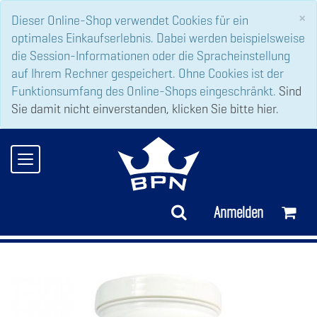
C
×
Dieser Online-Shop verwendet Cookies für ein
optimales Einkaufserlebnis. Dabei werden beispielsweise
die Session-Informationen oder die Spracheinstellung
auf Ihrem Rechner gespeichert. Ohne Cookies ist der
Funktionsumfang des Online-Shops eingeschränkt.
Sind
Sie damit nicht einverstanden, klicken Sie bitte hier.
Toggle
navigation
Anmelden