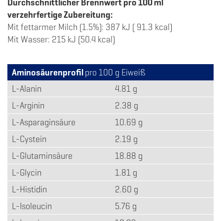
Durchschnittlicher Brennwert pro 100 ml
verzehrfertige Zubereitung:
Mit fettarmer Milch (1.5%): 387 kJ ( 91.3 kcal)
Mit Wasser: 215 kJ (50.4 kcal)
Aminosäurenprofil
pro 100 g Eiweiß
L-Alanin
4.81 g
L-Arginin
2.38 g
L-Asparaginsäure
10.69 g
L-Cystein
2.19 g
L-Glutaminsäure
18.88 g
L-Glycin
1.81 g
L-Histidin
2.60 g
L-Isoleucin
5.76 g