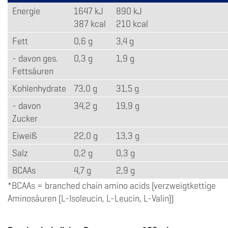
Energie
1647 kJ
890 kJ
387 kcal
210 kcal
Fett
0,6 g
3,4 g
- davon ges.
0,3 g
1,9 g
Fettsäuren
Kohlenhydrate
73,0 g
31,5 g
- davon
34,2 g
19,9 g
Zucker
Eiweiß
22,0 g
13,3 g
Salz
0,2 g
0,3 g
BCAAs
4,7 g
2,9 g
*BCAAs = branched chain amino acids (verzweigtkettige
Aminosäuren (L-Isoleucin, L-Leucin, L-Valin))