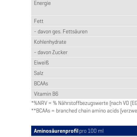
Energie
Fett
- davon ges. Fettsäuren
Kohlenhydrate
- davon Zucker
Eiweiß
Salz
BCAAs
Vitamin B6
*%NRV = % Nährstoffbezugswerte (nach VO (EG
**BCAAs = branched chain amino acids (verzweig
Aminosäurenprofil
pro 100 ml