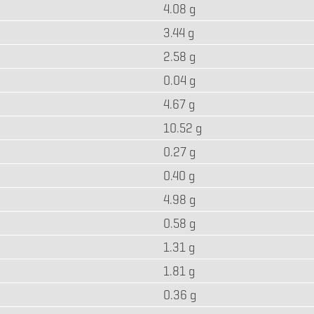
4.08 g
3.44 g
2.58 g
0.04 g
4.67 g
10.52 g
0.27 g
0.40 g
4.98 g
0.58 g
1.31 g
1.81 g
0.36 g