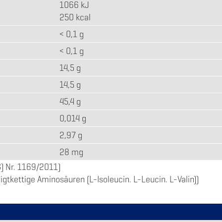
1066 kJ
250 kcal
< 0,1 g
< 0,1 g
14,5 g
14,5 g
45,4 g
0,014 g
2,97 g
28 mg
) Nr. 1169/2011)
tkettige Aminosäuren (L-Isoleucin. L-Leucin. L-Valin))