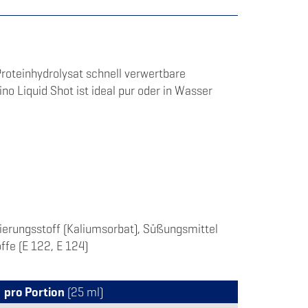
roteinhydrolysat schnell verwertbare
no Liquid Shot ist ideal pur oder in Wasser
vierungsstoff (Kaliumsorbat), Süßungsmittel
ffe (E 122, E 124)
pro Portion
(25 ml)