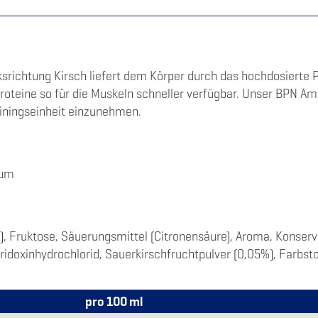
richtung Kirsch liefert dem Körper durch das hochdosierte P
oteine so für die Muskeln schneller verfügbar. Unser BPN Ami
iningseinheit einzunehmen.
tum
), Fruktose, Säuerungsmittel (Citronensäure), Aroma, Konser
idoxinhydrochlorid, Sauerkirschfruchtpulver (0,05%), Farbsto
pro 100 ml