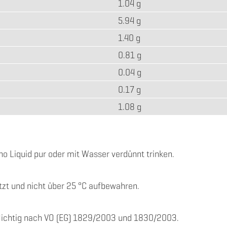
1.04 g
5.94 g
1.40 g
0.81 g
0.04 g
0.17 g
1.08 g
o Liquid pur oder mit Wasser verdünnt trinken.
tzt und nicht über 25 °C aufbewahren.
lichtig nach VO (EG) 1829/2003 und 1830/2003.